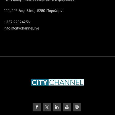
ης
111, 1
Απριλίου,. 5280 Παραλίμνι
+357 22324256
info@citychannel.live