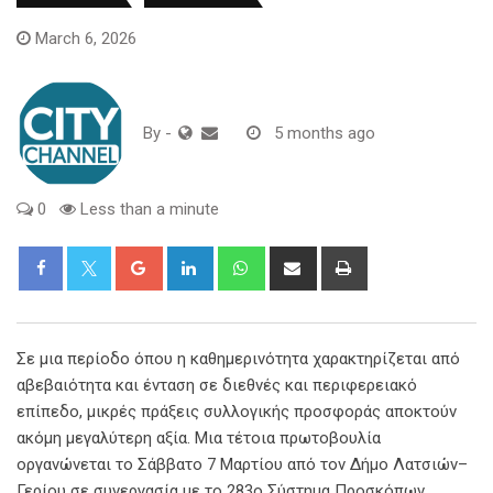
March 6, 2026
By
-
5 months ago
0
Less than a minute
Google+
LinkedIn
Whatsapp
Share
Print
via
Email
Σε μια περίοδο όπου η καθημερινότητα χαρακτηρίζεται από
αβεβαιότητα και ένταση σε διεθνές και περιφερειακό
επίπεδο, μικρές πράξεις συλλογικής προσφοράς αποκτούν
ακόμη μεγαλύτερη αξία. Μια τέτοια πρωτοβουλία
οργανώνεται το Σάββατο 7 Μαρτίου από τον Δήμο Λατσιών–
Γερίου σε συνεργασία με το 283ο Σύστημα Προσκόπων