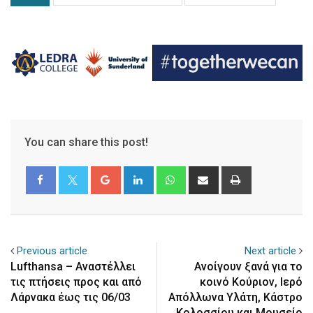
You can share this post!
Google+
LinkedIn
Whatsapp
Share
Print
via
Email
Previous article
Next article
Lufthansa – Αναστέλλει
Ανοίγουν ξανά για το
τις πτήσεις προς και από
κοινό Κούριον, Ιερό
Λάρνακα έως τις 06/03
Απόλλωνα Υλάτη, Κάστρο
Κολοσσίου και Μουσείο