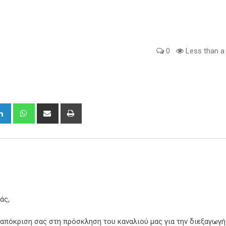
0
Less than a
gle+
LinkedIn
Whatsapp
Share
Print
via
Email
άς,
ταπόκριση σας στη πρόσκληση του καναλιού μας για την διεξαγωγή