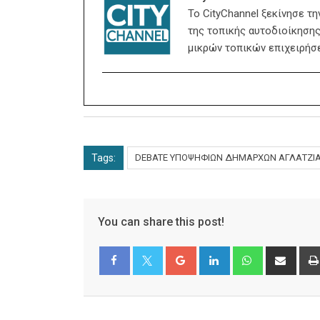
Το CityChannel ξεκίνησε τ
της τοπικής αυτοδιοίκησης,
μικρών τοπικών επιχειρήσ
Tags:
DEBATE ΥΠΟΨΗΦΙΩΝ ΔΗΜΑΡΧΩΝ ΑΓΛΑΤΖΙ
You can share this post!
Google+
LinkedIn
Whatsapp
Shar
via
Email
Facebook
Twitter