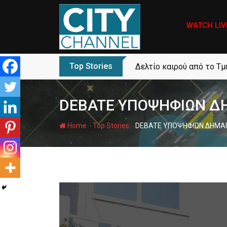
Skip
to
WATCH LIV
content
Top Stories
Δελτίο καιρού από το Τ
DEBATE ΥΠΟΨΗΦΙΩΝ ΔΗΜ
-
-
Home
Top Stories
DEBATE ΥΠΟΨΗΦΙΩΝ ΔΗΜΑΡΧΩ