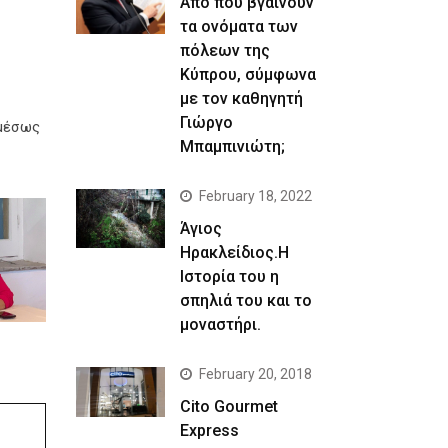
Απο που βγαίνουν
τα ονόματα των
πόλεων της
Κύπρου, σύμφωνα
με τον καθηγητή
Γιώργο
αμέσως
Μπαμπινιώτη;
February 18, 2022
Άγιος
Ηρακλείδιος.Η
Ιστορία του η
σπηλιά του και το
μοναστήρι.
February 20, 2018
Cito Gourmet
Express