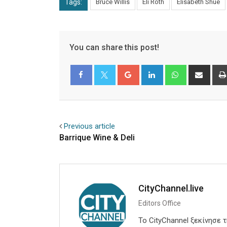
Tags:
Bruce Willis
Eli Roth
Elisabeth Shue
You can share this post!
Google+
LinkedIn
Whatsapp
Shar
via
Email
Facebook
Twitter
Previous article
Barrique Wine & Deli
CityChannel.live
Editors Office
Το CityChannel ξεκίνησε 