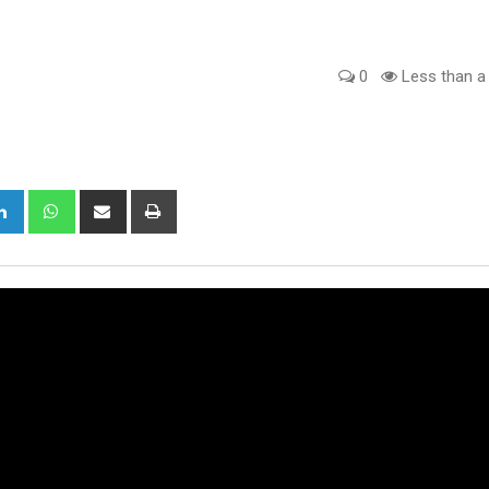
0
Less than a
gle+
LinkedIn
Whatsapp
Share
Print
via
Email