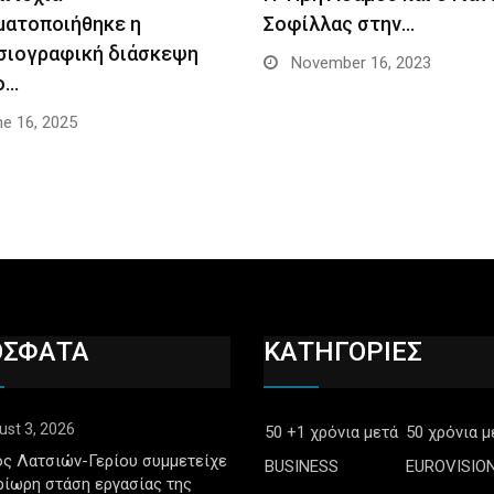
ματοποιήθηκε η
Σοφίλλας στην…
σιογραφική διάσκεψη
November 16, 2023
ο…
e 16, 2025
ΟΣΦΑΤΑ
ΚΑΤΗΓΟΡΙΕΣ
ust 3, 2026
50 +1 χρόνια μετά
50 χρόνια μ
ς Λατσιών-Γερίου συμμετείχε
BUSINESS
EUROVISIO
ρίωρη στάση εργασίας της