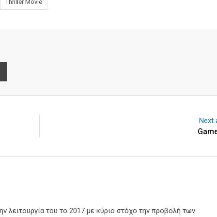
Thriller Movie
e
Print
Next a
Game
την λειτουργία του το 2017 με κύριο στόχο την προβολή των