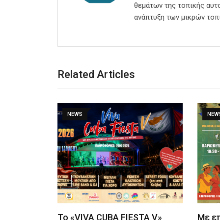
θεμάτων της τοπικής αυτο
ανάπτυξη των μικρών τοπ
Related Articles
NEWS
NEW
Το «VIVA CUBA FIESTA V»
Με ε