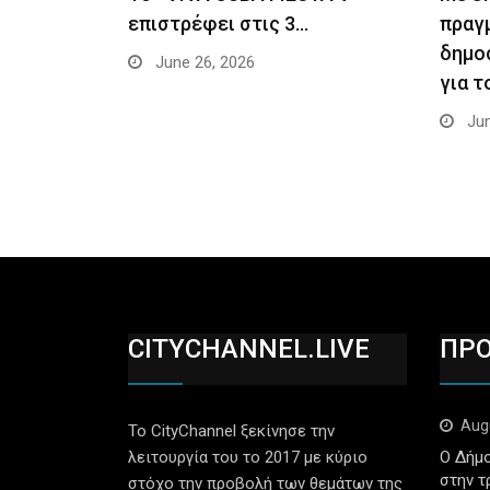
επιστρέφει στις 3…
πραγ
δημο
June 26, 2026
για τ
Jun
CITYCHANNEL.LIVE
ΠΡ
Aug
Το CityChannel ξεκίνησε την
λειτουργία του το 2017 με κύριο
Ο Δήμο
στην τ
στόχο την προβολή των θεμάτων της