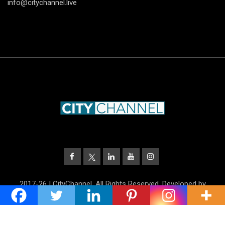
info@citychannel.live
2017-26 | CityChannel. All Rights Reserved. Developed by
UnitrustMedia