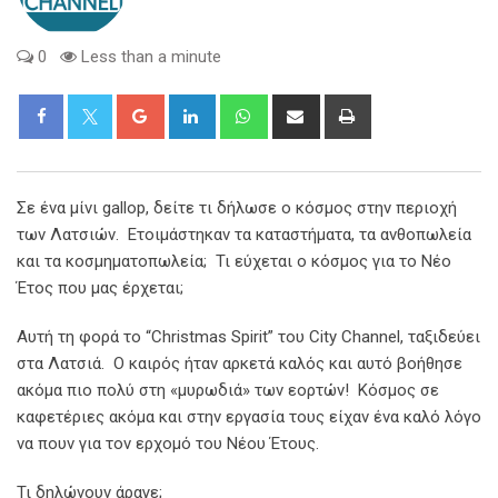
0
Less than a minute
Google+
LinkedIn
Whatsapp
Share
Print
via
Email
Σε ένα μίνι gallop, δείτε τι δήλωσε ο κόσμος στην περιοχή
των Λατσιών. Ετοιμάστηκαν τα καταστήματα, τα ανθοπωλεία
και τα κοσμηματοπωλεία; Τι εύχεται ο κόσμος για το Νέο
Έτος που μας έρχεται;
Αυτή τη φορά το “Christmas Spirit” του City Channel, ταξιδεύει
στα Λατσιά. Ο καιρός ήταν αρκετά καλός και αυτό βοήθησε
ακόμα πιο πολύ στη «μυρωδιά» των εορτών! Κόσμος σε
καφετέριες ακόμα και στην εργασία τους είχαν ένα καλό λόγο
να πουν για τον ερχομό του Νέου Έτους.
Τι δηλώνουν άραγε;