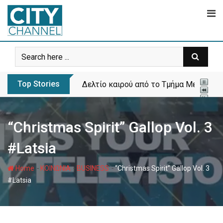
Skip
to
content
Top Stories
Δελτίο καιρού από το Τμήμα Μετεωρολ
“Christmas Spirit” Gallop Vol. 3
#Latsia
-
-
-
Home
ΚΟΙΝΩΝΙΑ
BUSINESS
“Christmas Spirit” Gallop Vol. 3
#Latsia