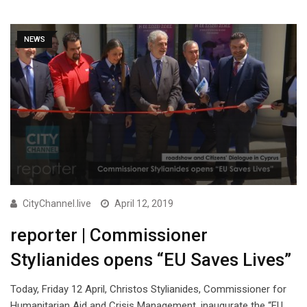
NEWS
CityChannel.live
April 12, 2019
reporter | Commissioner
Stylianides opens “EU Saves Lives”
Today, Friday 12 April, Christos Stylianides, Commissioner for
Humanitarian Aid and Crisis Management, inaugurate the “EU