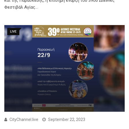
και της Παρασκευής, η επίσημη έναρξη του 39ου Διεθνές
Φεστιβάλ Αγίας…
LIVE
CityChannel.live
September 22, 2023