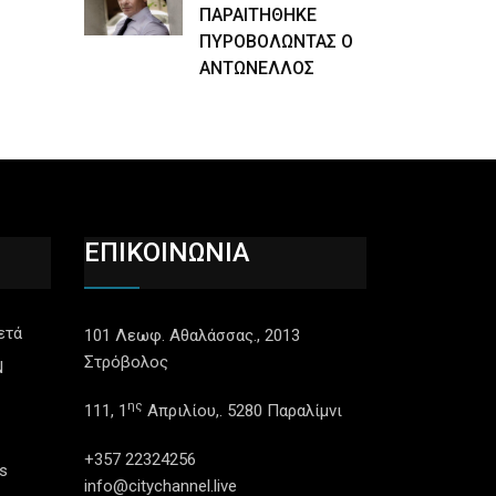
ΠΑΡΑΙΤΗΘΗΚΕ
ΠΥΡΟΒΟΛΩΝΤΑΣ Ο
ΑΝΤΩΝΕΛΛΟΣ
ΕΠΙΚΟΙΝΩΝΙΑ
ετά
101 Λεωφ. Αθαλάσσας., 2013
Στρόβολος
N
ης
111, 1
Απριλίου,. 5280 Παραλίμνι
+357 22324256
s
info@citychannel.live