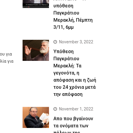
υπόθεση
Παγκράτιου
Μερακλή, Πέμπτη
3/11, 6μμ
November 3, 2022
Yπόθεση
ου για
Παγκράτιου
λία για
Μερακλή: Τα
γεγονότα, η
απόφαση και η ζωή
του 24 χρόνια μετά
την απόφαση
November 1, 2022
Απο που βγαίνουν
τα ονόματα των
πόλεων της