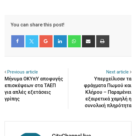
You can share this post!
Google+
LinkedIn
Whatsapp
Share
Print
via
Email
Previous article
Next article
Μήνυμα ΟΚΥπΥ αποφυγής
Υπερχείλισαν τα
επισκέψεων στα ΤΑΕΠ
φράγματα Πωμού και
για απλές εξετάσεις
Κλήρου – Παραμένει
γρίπης
εξαιρετικά χαμηλή η
συνολική πληρότητα
CityChannel.live