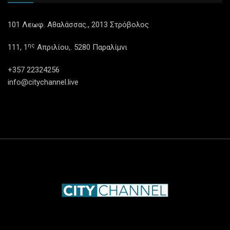
101 Λεωφ. Αθαλάσσας., 2013 Στρόβολος
ης
111, 1
Απριλίου,. 5280 Παραλίμνι
+357 22324256
info@citychannel.live