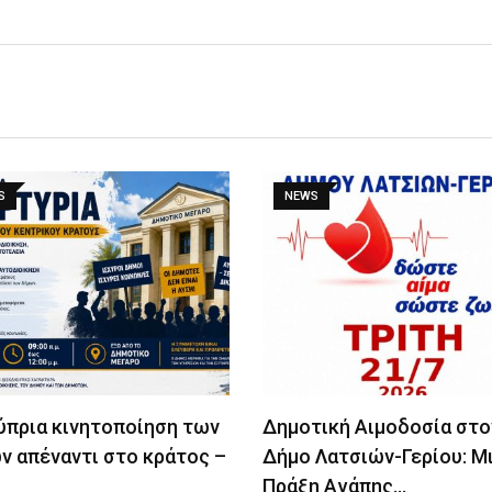
S
NEWS
ύπρια κινητοποίηση των
Δημοτική Αιμοδοσία στο
ν απέναντι στο κράτος –
Δήμο Λατσιών-Γερίου: Μ
Πράξη Αγάπης…