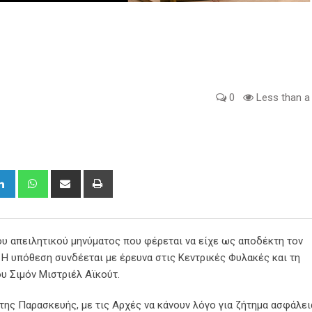
0
Less than a
gle+
LinkedIn
Whatsapp
Share
Print
via
Email
υ απειλητικού μηνύματος που φέρεται να είχε ως αποδέκτη τον
Η υπόθεση συνδέεται με έρευνα στις Κεντρικές Φυλακές και τη
υ Σιμόν Μιστριέλ Αϊκούτ.
ης Παρασκευής, με τις Αρχές να κάνουν λόγο για ζήτημα ασφάλει