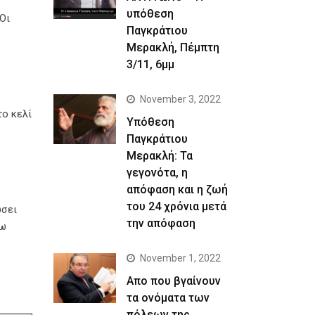
υπόθεση
Οι
Παγκράτιου
Μερακλή, Πέμπτη
3/11, 6μμ
November 3, 2022
το κελί
Yπόθεση
Παγκράτιου
Μερακλή: Τα
γεγονότα, η
απόφαση και η ζωή
του 24 χρόνια μετά
ώσει
την απόφαση
ρω
November 1, 2022
Απο που βγαίνουν
τα ονόματα των
πόλεων της