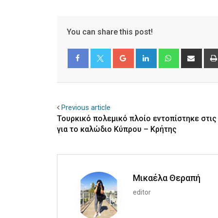
You can share this post!
Google+
LinkedIn
Whatsapp
Shar
via
Email
Facebook
Twitter
Previous article
Τουρκικό πολεμικό πλοίο εντοπίστηκε στις
για το καλώδιο Κύπρου – Κρήτης
Μικαέλα Θεραπή
editor