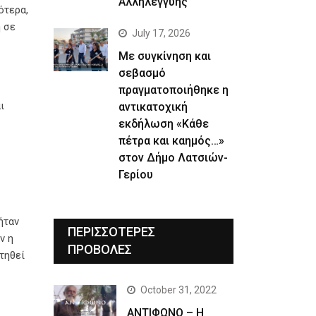
Αλληλεγγύης
ότερα,
η σε
July 17, 2026
Με συγκίνηση και
σεβασμό
πραγματοποιήθηκε η
ι
αντικατοχική
εκδήλωση «Κάθε
πέτρα και καημός…»
στον Δήμο Λατσιών-
Γερίου
ήταν
ΠΕΡΙΣΣΟΤΕΡΕΣ
ν η
ΠΡΟΒΟΛΕΣ
τηθεί
October 31, 2022
ΑΝΤΙΦΩΝΟ – Η