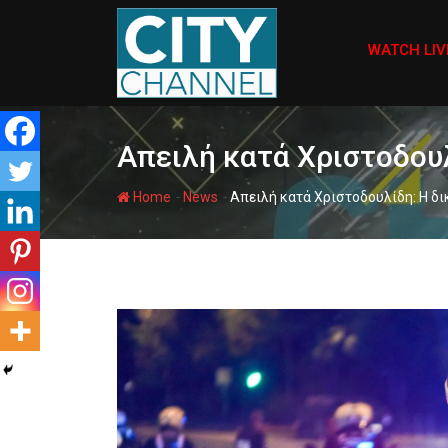
Skip
to
WATCH LIV
content
Απειλή κατά Χριστοδουλ
-
-
Home
News
Απειλή κατά Χριστοδουλίδη: Η δι