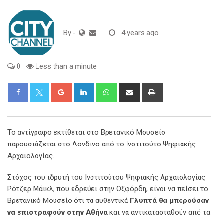
By
-
4 years ago
0
Less than a minute
Google+
LinkedIn
Whatsapp
Share
Print
via
Email
Το αντίγραφο εκτίθεται στο Βρετανικό Μουσείο
παρουσιάζεται στο Λονδίνο από το Ινστιτούτο Ψηφιακής
Αρχαιολογίας.
Στόχος του ιδρυτή του Ινστιτούτου Ψηφιακής Αρχαιολογίας
Ρότζερ Μάικλ, που εδρεύει στην Οξφόρδη, είναι να πείσει το
Βρετανικό Μουσείο ότι τα αυθεντικά
Γλυπτά θα μπορούσαν
να επιστραφούν στην Αθήνα
και να αντικατασταθούν από τα