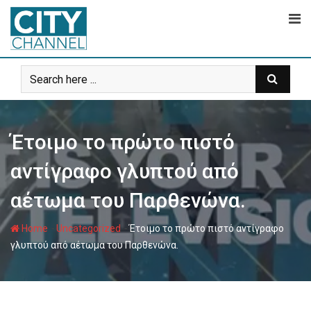
Skip
to
content
Έτοιμο το πρώτο πιστό
αντίγραφο γλυπτού από
αέτωμα του Παρθενώνα.
-
-
Home
Uncategorized
Έτοιμο το πρώτο πιστό αντίγραφο
γλυπτού από αέτωμα του Παρθενώνα.