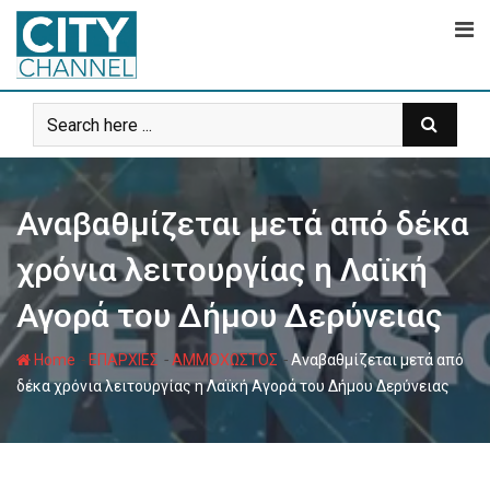
Skip
to
content
Αναβαθμίζεται μετά από δέκα
χρόνια λειτουργίας η Λαϊκή
Αγορά του Δήμου Δερύνειας
-
-
-
Home
ΕΠΑΡΧΙΕΣ
ΑΜΜΟΧΩΣΤΟΣ
Αναβαθμίζεται μετά από
δέκα χρόνια λειτουργίας η Λαϊκή Αγορά του Δήμου Δερύνειας