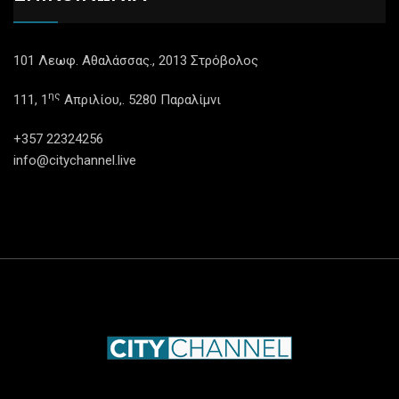
101 Λεωφ. Αθαλάσσας., 2013 Στρόβολος
ης
111, 1
Απριλίου,. 5280 Παραλίμνι
+357 22324256
info@citychannel.live