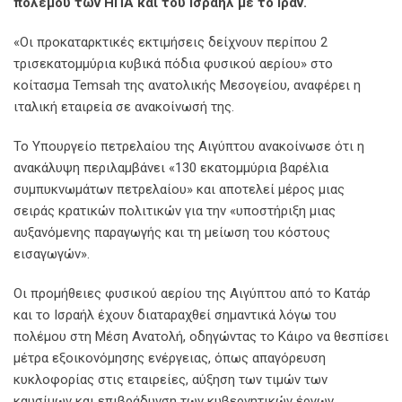
πολέμου των ΗΠΑ και του Ισραήλ με το Ιράν.
«Οι προκαταρκτικές εκτιμήσεις δείχνουν περίπου 2
τρισεκατομμύρια κυβικά πόδια φυσικού αερίου» στο
κοίτασμα Temsah της ανατολικής Μεσογείου, αναφέρει η
ιταλική εταιρεία σε ανακοίνωσή της.
Το Υπουργείο πετρελαίου της Αιγύπτου ανακοίνωσε ότι η
ανακάλυψη περιλαμβάνει «130 εκατομμύρια βαρέλια
συμπυκνωμάτων πετρελαίου» και αποτελεί μέρος μιας
σειράς κρατικών πολιτικών για την «υποστήριξη μιας
αυξανόμενης παραγωγής και τη μείωση του κόστους
εισαγωγών».
Οι προμήθειες φυσικού αερίου της Αιγύπτου από το Κατάρ
και το Ισραήλ έχουν διαταραχθεί σημαντικά λόγω του
πολέμου στη Μέση Ανατολή, οδηγώντας το Κάιρο να θεσπίσει
μέτρα εξοικονόμησης ενέργειας, όπως απαγόρευση
κυκλοφορίας στις εταιρείες, αύξηση των τιμών των
καυσίμων και επιβράδυνση των κυβερνητικών έργων.