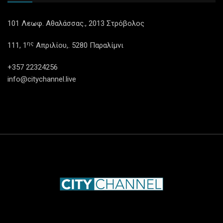
101 Λεωφ. Αθαλάσσας., 2013 Στρόβολος
ης
111, 1
Απριλίου,. 5280 Παραλίμνι
+357 22324256
info@citychannel.live