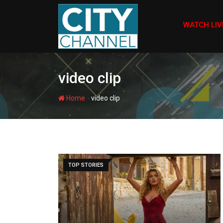
Skip
to
WATCH LIV
content
video clip
-
Home
video clip
TOP STORIES