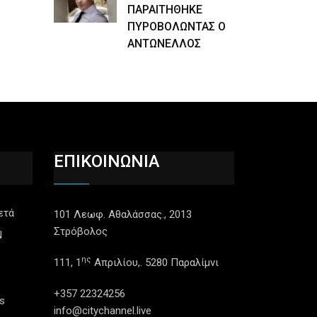
ΠΑΡΑΙΤΗΘΗΚΕ
ΠΥΡΟΒΟΛΩΝΤΑΣ Ο
ΑΝΤΩΝΕΛΛΟΣ
ΕΠΙΚΟΙΝΩΝΙΑ
ετά
101 Λεωφ. Αθαλάσσας., 2013
Στρόβολος
N
ης
111, 1
Απριλίου,. 5280 Παραλίμνι
+357 22324256
s
info@citychannel.live