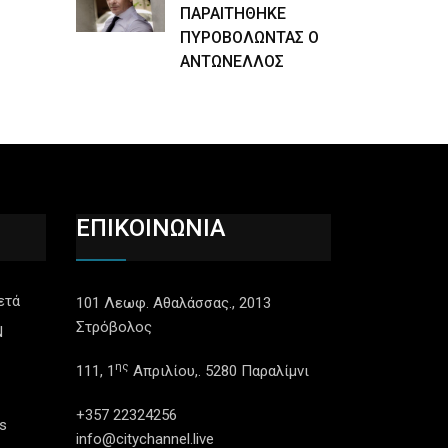
ΠΑΡΑΙΤΗΘΗΚΕ
ΠΥΡΟΒΟΛΩΝΤΑΣ Ο
ΑΝΤΩΝΕΛΛΟΣ
ΕΠΙΚΟΙΝΩΝΙΑ
ετά
101 Λεωφ. Αθαλάσσας., 2013
Στρόβολος
N
ης
111, 1
Απριλίου,. 5280 Παραλίμνι
+357 22324256
s
info@citychannel.live