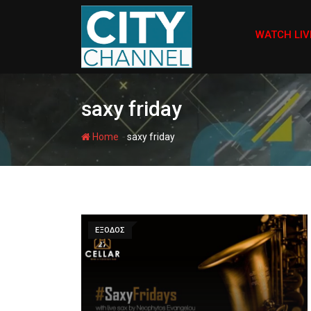
Skip
to
WATCH LIV
content
saxy friday
-
Home
saxy friday
ΕΞΟΔΟΣ