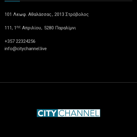
101 Λεωφ. Αθαλάσσας., 2013 Στρόβολος
ης
111, 1
Απριλίου,. 5280 Παραλίμνι
+357 22324256
info@citychannel.live