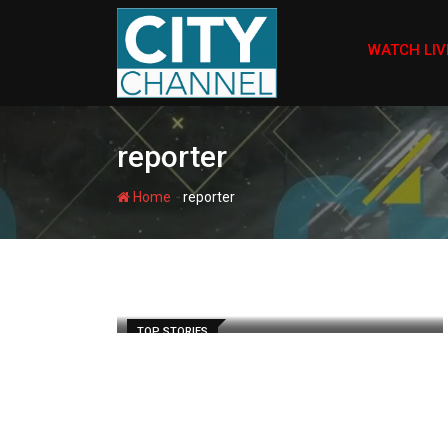
Skip
to
WATCH LIV
content
reporter
-
Home
reporter
TOP STORIES