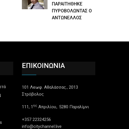
ΠΑΡΑΙΤΗΘΗΚΕ
ΠΥΡΟΒΟΛΩΝΤΑΣ Ο
ΑΝΤΩΝΕΛΛΟΣ
ΕΠΙΚΟΙΝΩΝΙΑ
ετά
101 Λεωφ. Αθαλάσσας., 2013
Στρόβολος
N
ης
111, 1
Απριλίου,. 5280 Παραλίμνι
+357 22324256
s
info@citychannel.live