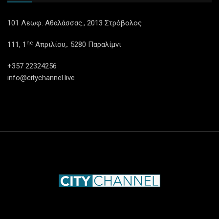
101 Λεωφ. Αθαλάσσας., 2013 Στρόβολος
ης
111, 1
Απριλίου,. 5280 Παραλίμνι
+357 22324256
info@citychannel.live