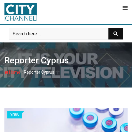
Skip
to
content
Reporter Cyprus
-
Home
Reporter Cyprus
ΥΓΕΙΑ