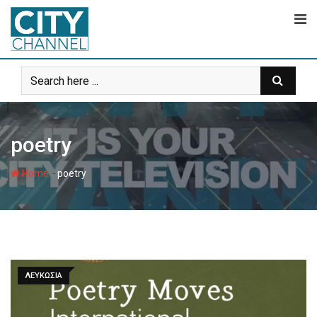
Skip
to
content
poetry
-
Home
poetry
ΛΕΥΚΩΣΙΑ