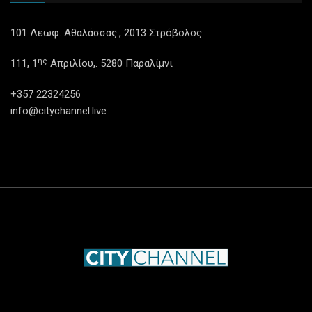
101 Λεωφ. Αθαλάσσας., 2013 Στρόβολος
ης
111, 1
Απριλίου,. 5280 Παραλίμνι
+357 22324256
info@citychannel.live