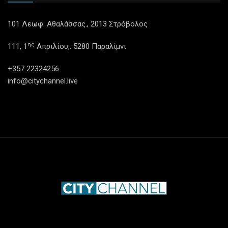
101 Λεωφ. Αθαλάσσας., 2013 Στρόβολος
ης
111, 1
Απριλίου,. 5280 Παραλίμνι
+357 22324256
info@citychannel.live