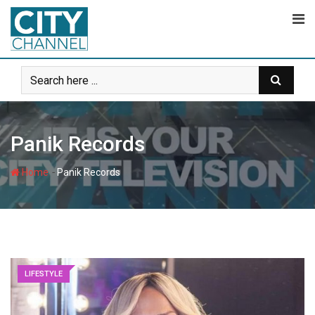
Skip
to
content
Panik Records
-
Home
Panik Records
LIFESTYLE