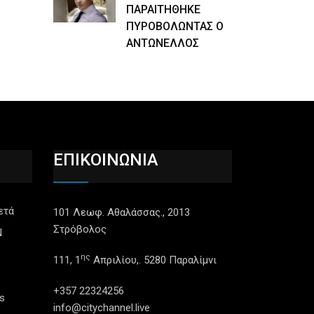
ΠΑΡΑΙΤΗΘΗΚΕ
ΠΥΡΟΒΟΛΩΝΤΑΣ Ο
ΑΝΤΩΝΕΛΛΟΣ
ΕΠΙΚΟΙΝΩΝΙΑ
ετά
101 Λεωφ. Αθαλάσσας., 2013
Στρόβολος
N
ης
111, 1
Απριλίου,. 5280 Παραλίμνι
+357 22324256
s
info@citychannel.live