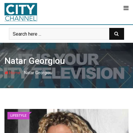
Skip
to
content
Natar Georgiou
-
Home
Natar Georgiou
LIFESTYLE