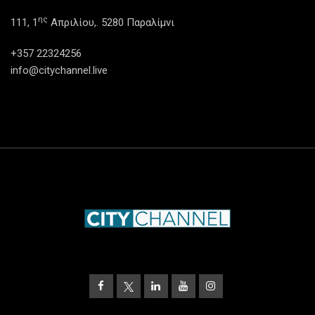
ης
111, 1
Απριλίου,. 5280 Παραλίμνι
+357 22324256
info@citychannel.live