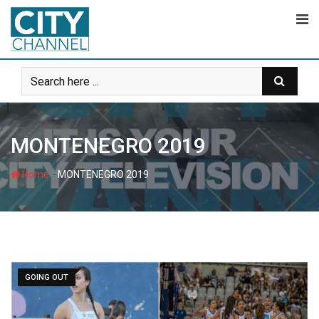
Skip
to
content
MONTENEGRO 2019
-
Home
MONTENEGRO 2019
GOING OUT