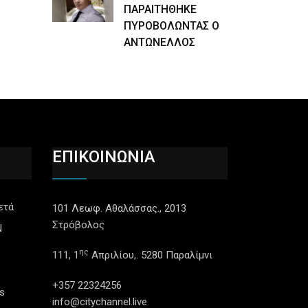
ΠΑΡΑΙΤΗΘΗΚΕ
ΠΥΡΟΒΟΛΩΝΤΑΣ Ο
ΑΝΤΩΝΕΛΛΟΣ
ΕΠΙΚΟΙΝΩΝΙΑ
ετά
101 Λεωφ. Αθαλάσσας., 2013
Στρόβολος
N
ης
111, 1
Απριλίου,. 5280 Παραλίμνι
+357 22324256
s
info@citychannel.live