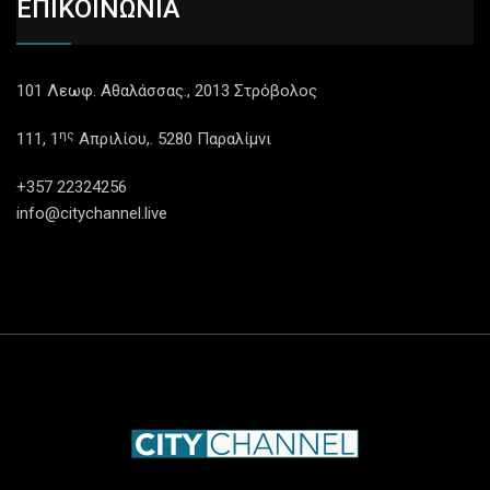
ΕΠΙΚΟΙΝΩΝΙΑ
101 Λεωφ. Αθαλάσσας., 2013 Στρόβολος
ης
111, 1
Απριλίου,. 5280 Παραλίμνι
+357 22324256
info@citychannel.live