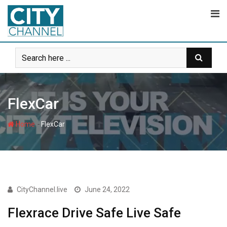
Skip
to
content
FlexCar
-
Home
FlexCar
CityChannel.live
June 24, 2022
Flexrace Drive Safe Live Safe