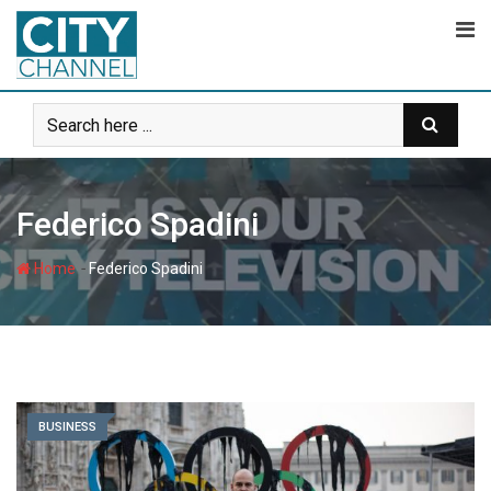
Skip
to
content
Federico Spadini
-
Home
Federico Spadini
BUSINESS