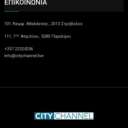
ΕΠΙΚΟΙΝΩΝΙΑ
101 Λεωφ. Αθαλάσσας., 2013 Στρόβολος
ης
111, 1
Απριλίου,. 5280 Παραλίμνι
+357 22324256
info@citychannel.live