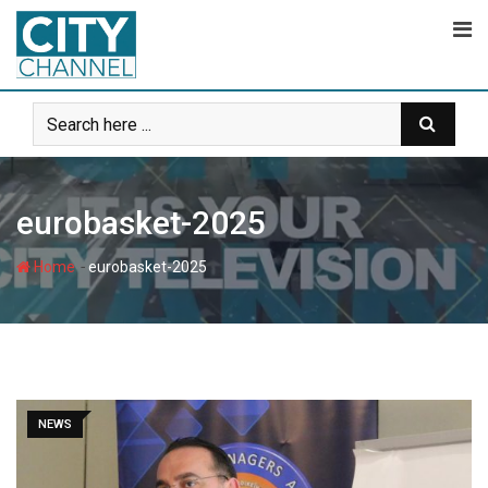
Skip
to
content
eurobasket-2025
-
Home
eurobasket-2025
NEWS