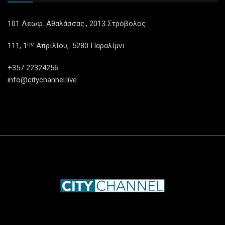
101 Λεωφ. Αθαλάσσας., 2013 Στρόβολος
ης
111, 1
Απριλίου,. 5280 Παραλίμνι
+357 22324256
info@citychannel.live