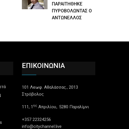
ΠΑΡΑΙΤΗΘΗΚΕ
ΠΥΡΟΒΟΛΩΝΤΑΣ Ο
ΑΝΤΩΝΕΛΛΟΣ
ΕΠΙΚΟΙΝΩΝΙΑ
ετά
101 Λεωφ. Αθαλάσσας., 2013
Στρόβολος
N
ης
111, 1
Απριλίου,. 5280 Παραλίμνι
+357 22324256
s
info@citychannel.live