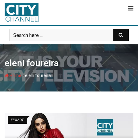
Skip
to
content
eleni foureira
-
Home
eleni foureira
ΕΞΟΔΟΣ