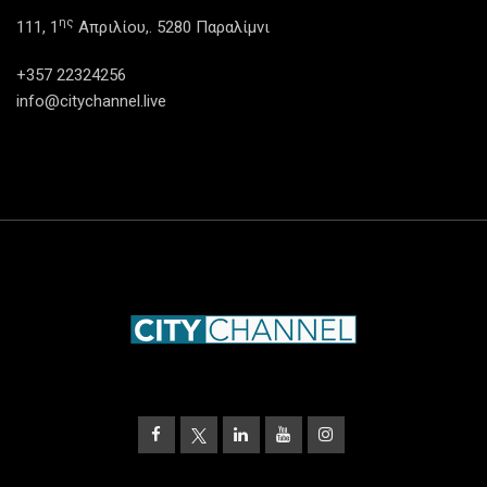
ης
111, 1
Απριλίου,. 5280 Παραλίμνι
+357 22324256
info@citychannel.live