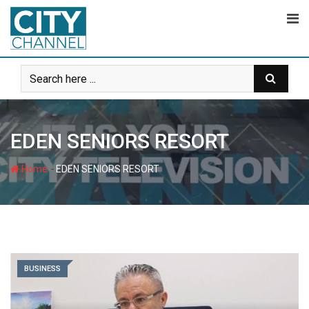
Skip
to
content
EDEN SENIORS RESORT
-
Home
EDEN SENIORS RESORT
BUSINESS