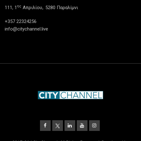
ης
111, 1
Απριλίου,. 5280 Παραλίμνι
+357 22324256
info@citychannel.live