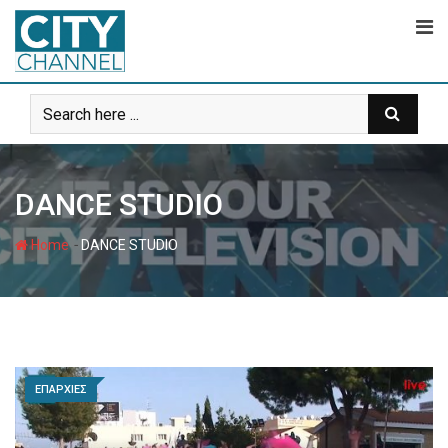
Skip
to
content
DANCE STUDIO
-
Home
DANCE STUDIO
ΕΠΑΡΧΙΕΣ