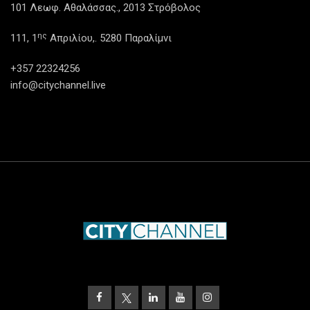
101 Λεωφ. Αθαλάσσας., 2013 Στρόβολος
ης
111, 1
Απριλίου,. 5280 Παραλίμνι
+357 22324256
info@citychannel.live