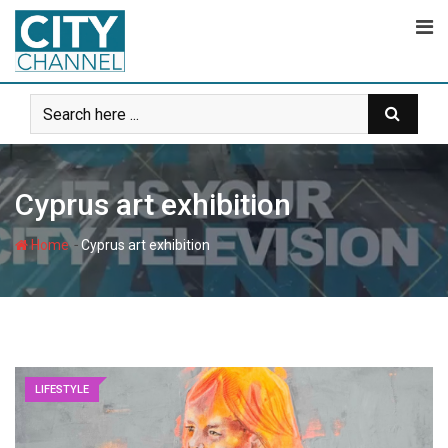
Skip
to
content
Cyprus art exhibition
-
Home
Cyprus art exhibition
LIFESTYLE