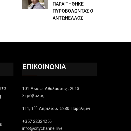
ΠΑΡΑΙΤΗΘΗΚΕ
ΠΥΡΟΒΟΛΩΝΤΑΣ Ο
ΑΝΤΩΝΕΛΛΟΣ
ΕΠΙΚΟΙΝΩΝΙΑ
ετά
101 Λεωφ. Αθαλάσσας., 2013
Στρόβολος
N
ης
111, 1
Απριλίου,. 5280 Παραλίμνι
+357 22324256
s
info@citychannel.live