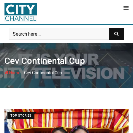
Skip
to
content
Cev Continental Cup
-
Home
Cev Continental Cup
TOP STORIES