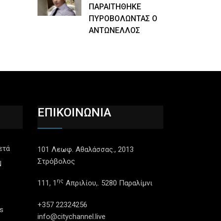
ΠΑΡΑΙΤΗΘΗΚΕ
ΠΥΡΟΒΟΛΩΝΤΑΣ Ο
ΑΝΤΩΝΕΛΛΟΣ
ΕΠΙΚΟΙΝΩΝΙΑ
ετά
101 Λεωφ. Αθαλάσσας., 2013
Στρόβολος
N
ης
111, 1
Απριλίου,. 5280 Παραλίμνι
+357 22324256
s
info@citychannel.live