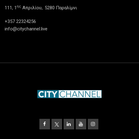
ης
111, 1
Απριλίου,. 5280 Παραλίμνι
+357 22324256
info@citychannel.live