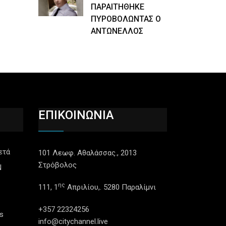
ΠΑΡΑΙΤΗΘΗΚΕ
ΠΥΡΟΒΟΛΩΝΤΑΣ Ο
ΑΝΤΩΝΕΛΛΟΣ
ΕΠΙΚΟΙΝΩΝΙΑ
ετά
101 Λεωφ. Αθαλάσσας., 2013
Στρόβολος
N
ης
111, 1
Απριλίου,. 5280 Παραλίμνι
+357 22324256
s
info@citychannel.live