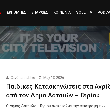
E
ΕΚΠΟΜΠΕΣ
ΕΠΑΡΧΙΕΣ
ΚΟΙΝΩΝΙΑ
VOULI.TV
PODCA
CityChannel.live
May 13, 2026
Παιδικές Κατασκηνώσεις στα Αγρί
από τον Δήμο Λατσιών – Γερίου
Ο Δήμος Λατσιών – Γερίου ανακοινώνει την επιστροφή των