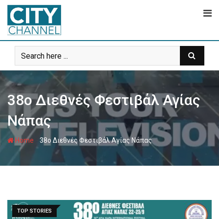
Skip
to
content
38ο Διεθνές Φεστιβάλ Αγίας
Νάπας
-
Home
38ο Διεθνές Φεστιβάλ Αγίας Νάπας
TOP STORIES