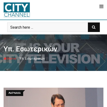
Skip
to
content
Υπ. Εσωτερικών
-
Home
Υπ. Εσωτερικών
ΛΑΡΝΑΚΑ