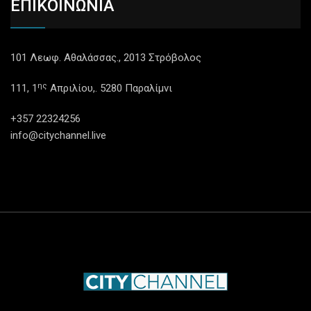
ΕΠΙΚΟΙΝΩΝΙΑ
101 Λεωφ. Αθαλάσσας., 2013 Στρόβολος
ης
111, 1
Απριλίου,. 5280 Παραλίμνι
+357 22324256
info@citychannel.live