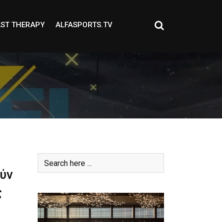
ST THERAPY
ALFASPORTS.TV
ύν
ς