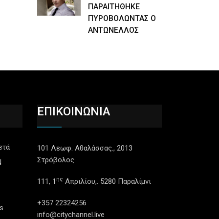
ΠΑΡΑΙΤΗΘΗΚΕ
ΠΥΡΟΒΟΛΩΝΤΑΣ Ο
ΑΝΤΩΝΕΛΛΟΣ
ΕΠΙΚΟΙΝΩΝΙΑ
ετά
101 Λεωφ. Αθαλάσσας., 2013
Στρόβολος
N
ης
111, 1
Απριλίου,. 5280 Παραλίμνι
+357 22324256
s
info@citychannel.live