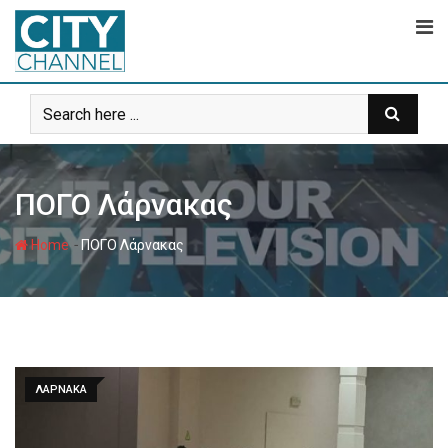
Skip
to
content
ΠΟΓΟ Λάρνακας
-
Home
ΠΟΓΟ Λάρνακας
ΛΑΡΝΑΚΑ