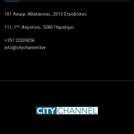
101 Λεωφ. Αθαλάσσας., 2013 Στρόβολος
ης
111, 1
Απριλίου,. 5280 Παραλίμνι
+357 22324256
info@citychannel.live