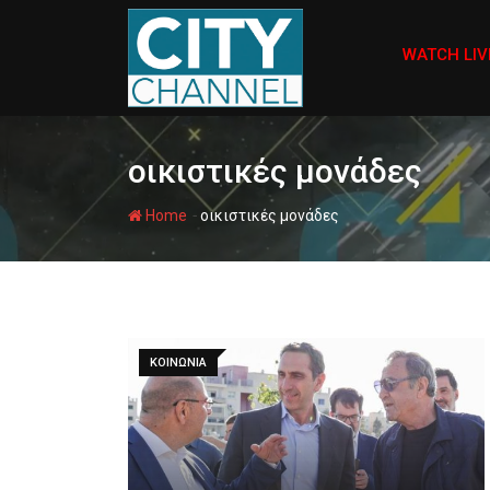
Skip
to
WATCH LIV
content
οικιστικές μονάδες
-
Home
οικιστικές μονάδες
ΚΟΙΝΩΝΙΑ