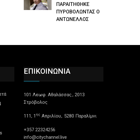
ΠΑΡΑΙΤΗΘΗΚΕ
ΠΥΡΟΒΟΛΩΝΤΑΣ Ο
ΑΝΤΩΝΕΛΛΟΣ
ΕΠΙΚΟΙΝΩΝΙΑ
ετά
101 Λεωφ. Αθαλάσσας., 2013
Στρόβολος
N
ης
111, 1
Απριλίου,. 5280 Παραλίμνι
+357 22324256
s
info@citychannel.live