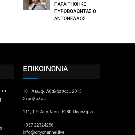
ΠΑΡΑΙΤΗΘΗΚΕ
ΠΥΡΟΒΟΛΩΝΤΑΣ Ο
ΑΝΤΩΝΕΛΛΟΣ
ΕΠΙΚΟΙΝΩΝΙΑ
ετά
101 Λεωφ. Αθαλάσσας., 2013
Στρόβολος
N
ης
111, 1
Απριλίου,. 5280 Παραλίμνι
+357 22324256
s
info@citychannel.live