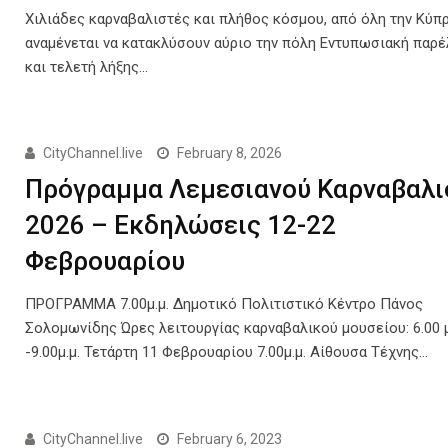
Χιλιάδες καρναβαλιστές και πλήθος κόσμου, από όλη την Κύπρ
αναμένεται να κατακλύσουν αύριο την πόλη Εντυπωσιακή παρ
και τελετή λήξης…
CityChannel.live
February 8, 2026
Πρόγραμμα Λεμεσιανού Καρναβαλι
2026 – Εκδηλώσεις 12-22
Φεβρουαρίου
ΠΡΟΓΡΑΜΜΑ 7.00μ.μ. Δημοτικό Πολιτιστικό Κέντρο Πάνος
Σολομωνίδης Ώρες λειτουργίας καρναβαλικού μουσείου: 6.00 μ
-9.00μ.μ. Τετάρτη 11 Φεβρουαρίου 7.00μ.μ. Αίθουσα Τέχνης…
CityChannel.live
February 6, 2023