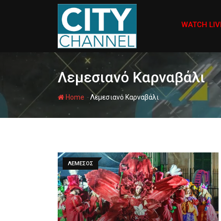
Skip
to
WATCH LIV
content
Λεμεσιανό Καρναβάλι
-
Home
Λεμεσιανό Καρναβάλι
ΛΕΜΕΣΟΣ