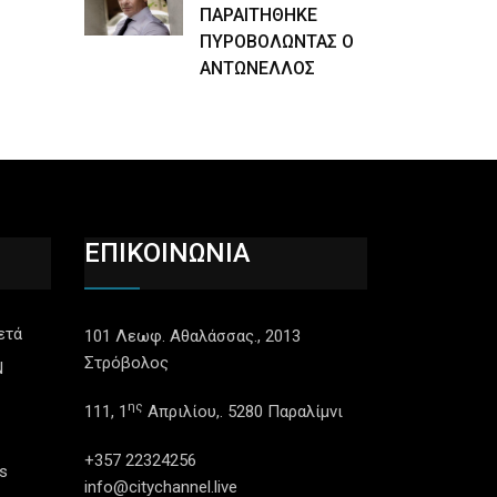
ΠΑΡΑΙΤΗΘΗΚΕ
ΠΥΡΟΒΟΛΩΝΤΑΣ Ο
ΑΝΤΩΝΕΛΛΟΣ
ΕΠΙΚΟΙΝΩΝΙΑ
ετά
101 Λεωφ. Αθαλάσσας., 2013
Στρόβολος
N
ης
111, 1
Απριλίου,. 5280 Παραλίμνι
+357 22324256
s
info@citychannel.live