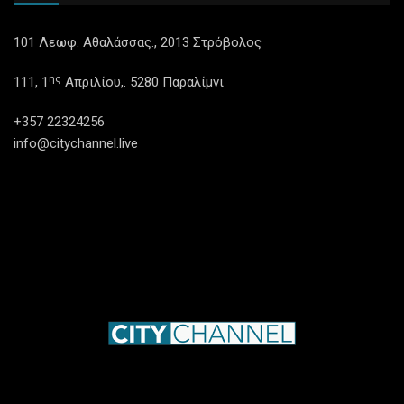
101 Λεωφ. Αθαλάσσας., 2013 Στρόβολος
ης
111, 1
Απριλίου,. 5280 Παραλίμνι
+357 22324256
info@citychannel.live