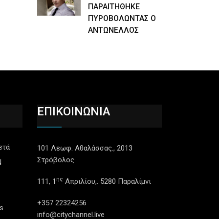
ΠΑΡΑΙΤΗΘΗΚΕ
ΠΥΡΟΒΟΛΩΝΤΑΣ Ο
ΑΝΤΩΝΕΛΛΟΣ
ΕΠΙΚΟΙΝΩΝΙΑ
ετά
101 Λεωφ. Αθαλάσσας., 2013
Στρόβολος
N
ης
111, 1
Απριλίου,. 5280 Παραλίμνι
+357 22324256
s
info@citychannel.live