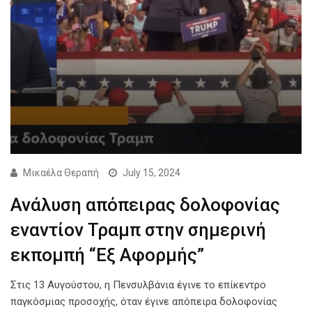
Μικαέλα Θεραπή
July 15, 2024
Ανάλυση απόπειρας δολοφονίας
εναντίον Τραμπ στην σημερινή
εκπομπή “Εξ Αφορμής”
Στις 13 Αυγούστου, η Πενσυλβάνια έγινε το επίκεντρο
παγκόσμιας προσοχής, όταν έγινε απόπειρα δολοφονίας