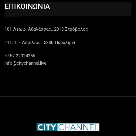
ΕΠΙΚΟΙΝΩΝΙΑ
101 Λεωφ. Αθαλάσσας., 2013 Στρόβολος
ης
111, 1
Απριλίου,. 5280 Παραλίμνι
+357 22324256
info@citychannel.live