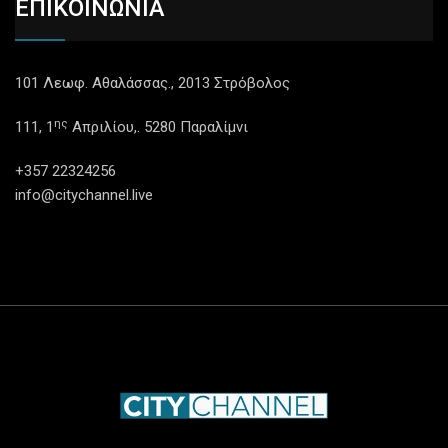
ΕΠΙΚΟΙΝΩΝΙΑ
101 Λεωφ. Αθαλάσσας., 2013 Στρόβολος
ης
111, 1
Απριλίου,. 5280 Παραλίμνι
+357 22324256
info@citychannel.live